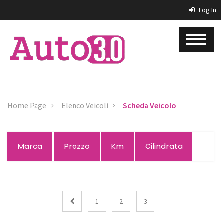
Log In
Home Page
Elenco Veicoli
Scheda Veicolo
Marca
Prezzo
Km
Cilindrata
1
2
3