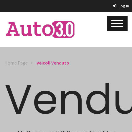
Log In
Home Page
Veicoli Venduto
Vendu