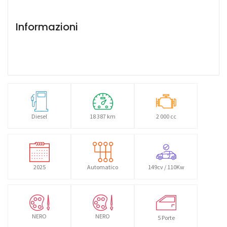
Informazioni
Diesel
18 387 km
2 000 cc
2025
Automatico
149cv / 110Kw
NERO
NERO
5 Porte