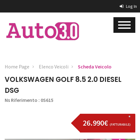
Log In
Home Page
Elenco Veicoli
Scheda Veicolo
VOLKSWAGEN GOLF 8.5 2.0 DIESEL
DSG
Ns Riferimento : 0S615
26.990€
(FATTURABILE)