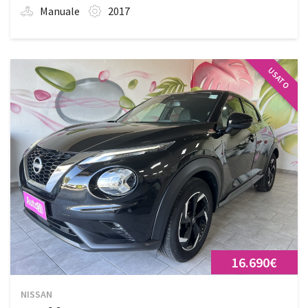
Manuale
2017
USATO
16.690€
NISSAN